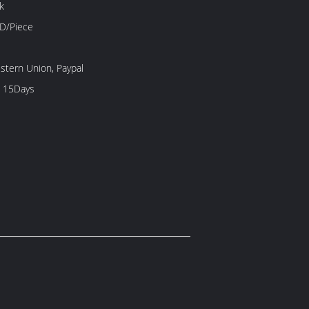
k
D/Piece
estern Union, Paypal
 15Days