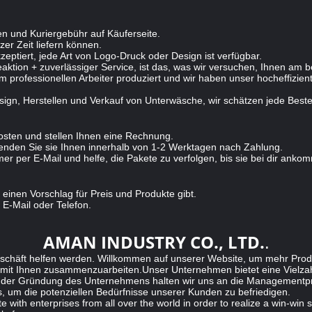
n und Kuriergebühr auf Käuferseite.
er Zeit liefern können.
tiert, jede Art von Logo-Druck oder Design ist verfügbar.
eaktion + zuverlässiger Service, ist das, was wir versuchen, Ihnen am b
m professionellen Arbeiter produziert und wir haben unser hocheffizi
sign, Herstellen und Verkauf von Unterwäsche, wir schätzen jede Beste
osten und stellen Ihnen eine Rechnung.
senden Sie sie Ihnen innerhalb von 1-2 Werktagen nach Zahlung.
er per E-Mail und helfe, die Pakete zu verfolgen, bis sie bei dir anko
einen Vorschlag für Preis und Produkte gibt.
 E-Mail oder Telefon.
AMAN INDUSTRY CO., LTD.
.
schäft helfen werden. Willkommen auf unserer Website, um mehr Produk
, mit Ihnen zusammenzuarbeiten.Unser Unternehmen bietet eine Vielzahl 
der Gründung des Unternehmens halten wir uns an die Managementprin
s, um die potenziellen Bedürfnisse unserer Kunden zu befriedigen.
e with enterprises from all over the world in order to realize a win-win 