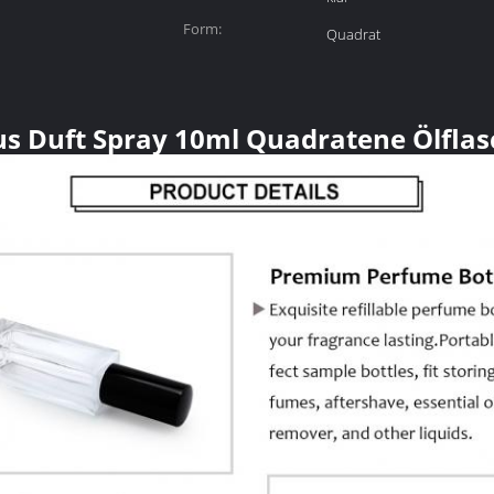
Form:
Quadrat
s Duft Spray 10ml Quadratene Ölfla