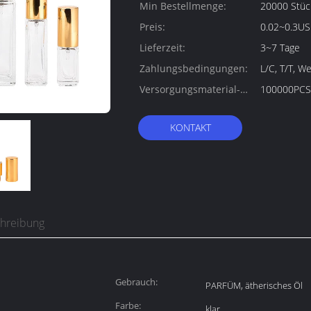
Min Bestellmenge:
20000 Stüc
Preis:
0.02~0.3US
Lieferzeit:
3~7 Tage
Zahlungsbedingungen:
L/C, T/T, W
Versorgungsmaterial-
100000PCS
Fähigkeit:
KONTAKT
chreibung
Gebrauch:
PARFÜM, ätherisches Öl
Farbe:
klar