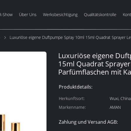
R-Show
Über Uns
Werksbesichtigung
Qualitätskontrolle
Kont
m
Luxuriöse eigene Duftpumpe Spray 10ml 15ml Quadrat Sprayer Le
Luxuriöse eigene Duf
15ml Quadrat Sprayer 
Parfümflaschen mit K
Produktdetails:
Herkunftsort:
Wuxi, China
Markenname:
AMAN
Zahlung und Versand AGB: