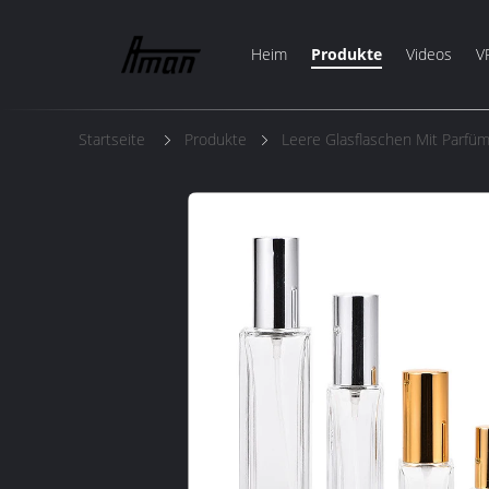
Heim
Produkte
Videos
V
Startseite
Produkte
Leere Glasflaschen Mit Parfü