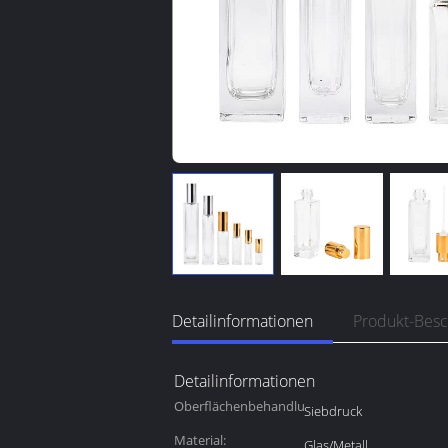
Detailinformationen
Produkt-Bes
Detailinformationen
Oberflächenbehandlung:
Siebdruck
Material:
Glas/Metall