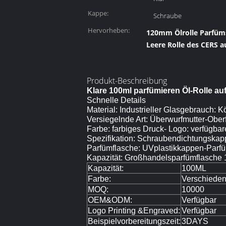
Kappe:
Schraube
Hervorheben:
120mm Ölrolle Parfüms
Leere Rolle des CERS 
Produkt-Beschreibung
Klare 100ml parfümieren Öl-Rolle au
Schnelle Details
Material: Industrieller Glasgebrauch: 
Versiegelnde Art: Überwurfmutter-Obe
Farbe: farbiges Druck- Logo: verfügbar
Spezifikation: Schraubendichtungskapp
Parfümflasche: UVplastikkappen-Parf
Kapazität: Großhandelsparfümflasche 
Kapazität:
100ML
Farbe:
Verschieden
MOQ:
10000
OEM&ODM:
Verfügbar
Logo Printing &Engraved:
Verfügbar
Beispielvorbereitungszeit:
3DAYS