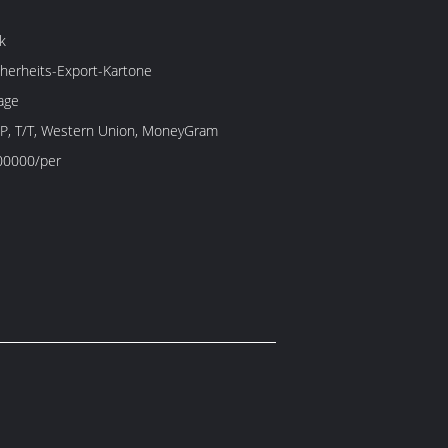
k
herheits-Export-Kartone
age
/P, T/T, Western Union, MoneyGram
00000/per