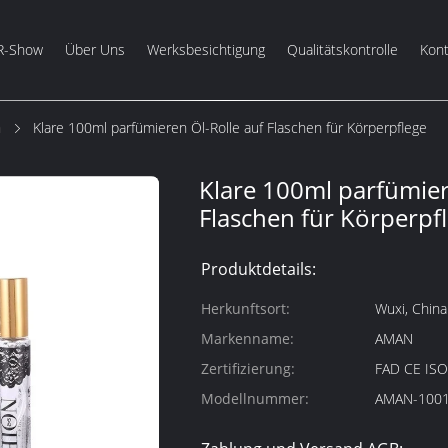
R-Show
Über Uns
Werksbesichtigung
Qualitätskontrolle
Kont
m
Klare 100ml parfümieren Öl-Rolle auf Flaschen für Körperpflege
Klare 100ml parfümier
Flaschen für Körperpf
Produktdetails:
Herkunftsort:
Wuxi, China
Markenname:
AMAN
Zertifizierung:
FAD CE IS
Modellnummer:
AMAN-100