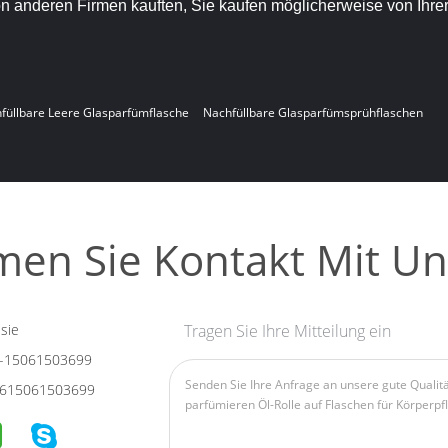
von anderen Firmen kauften, Sie kaufen möglicherweise von Ihre
füllbare Leere Glasparfümflasche
Nachfüllbare Glasparfümsprühflaschen
en Sie Kontakt Mit Un
sie
Tragen Sie Ihre Mitteilung ein
-15061503699
615061503699