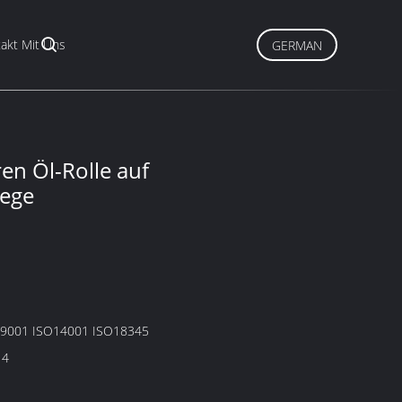
akt Mit Uns
GERMAN
en Öl-Rolle auf
lege
O9001 ISO14001 ISO18345
14