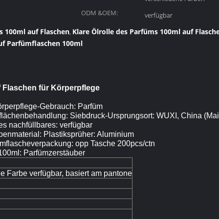
ODM &OEM:
verfügbar
 100ml auf Flaschen
Klare Ölrolle des Parfüms 100ml auf Flasch
,
auf Parfümflaschen 100ml
f Flaschen für Körperpflege
Körperpflege-Gebrauch: Parfüm
rflächenbehandlung: Siebdruck-Ursprungsort: WUXI, China (Ma
es nachfüllbares: verfügbar
enmaterial: Plastiksprüher: Aluminium
ümflascheverpackung: opp Tasche 200pcs/ctn
100ml: Parfümzerstäuber
e Farbe verfügbar, basiert am pantone