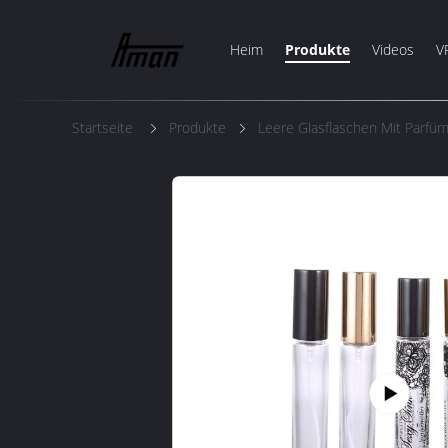
Heim
Produkte
Videos
V
Startseite
Produkte
Leere Glasflaschen Mit Parfü