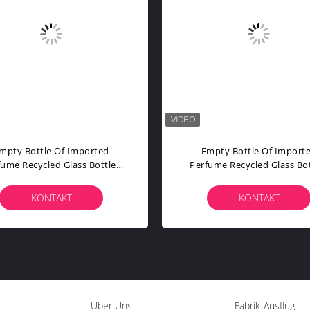
mpty Bottle Of Imported
Empty Bottle Of Import
fume Recycled Glass Bottles
Perfume Recycled Glass Bot
ck Blue Red Pink Green Cap
Black Blue Red Pink Green
lastic And Metal Roll Frog
Plastic And Metal Roll Fr
KONTAKT
KONTAKT
Über Uns
Fabrik-Ausflug