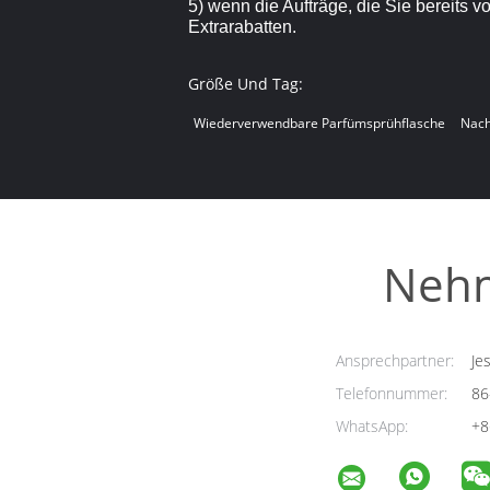
5) wenn die Aufträge, die Sie bereits 
Extrarabatten.
Größe Und Tag:
Wiederverwendbare Parfümsprühflasche
Nach
Nehm
Ansprechpartner:
Jes
Telefonnummer:
86
WhatsApp:
+8