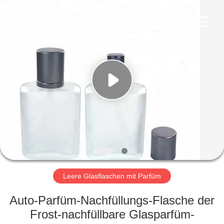
Co.,
Ltd.
All
Rights
Reserved.
Developed
by
ECER
HEIM
PRODUKTE
VIDEOS
VR-
SHOW
Leere Glasflaschen mit Parfüm
ÜBER
Auto-Parfüm-Nachfüllungs-Flasche der
UNS
Frost-nachfüllbare Glasparfüm-