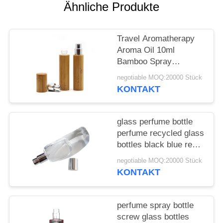
ANFORDERN
Ähnliche Produkte
SITEMAP
Travel Aromatherapy
Aroma Oil 10ml
PRIVACY
Bamboo Spray
Perfume Bottle With
POLICY
negotiable MOQ:20000 Stück
Screw Spray Cap
KONTAKT
glass perfume bottle
perfume recycled glass
bottles black blue red
pink green cap plastic
negotiable MOQ:20000 Stück
and metal
KONTAKT
perfume spray bottle
screw glass bottles