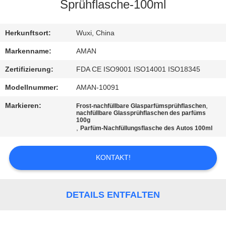
Sprühflasche-100ml
WERKSBESICHTIGUNG
Herkunftsort:
Wuxi, China
QUALITÄTSKONTROLLE
Markenname:
AMAN
Zertifizierung:
FDA CE ISO9001 ISO14001 ISO18345
KONTAKT
Modellnummer:
AMAN-10091
MIT
Markieren:
,
Frost-nachfüllbare Glasparfümsprühflaschen
UNS
nachfüllbare Glassprühflaschen des parfüms
100g
,
Parfüm-Nachfüllungsflasche des Autos 100ml
NACHRICHT
KONTAKT!
FÄLLE
DETAILS ENTFALTEN
ANGEBOT