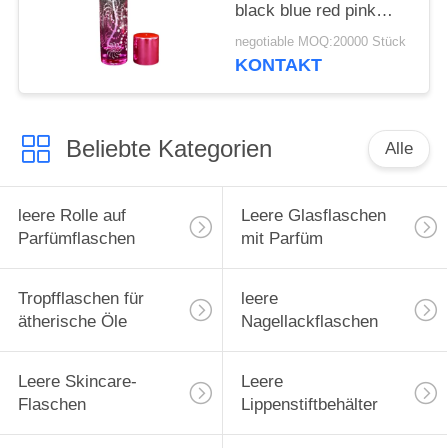
black blue red pink
green cap plastic and
negotiable MOQ:20000 Stück
metal
KONTAKT
Beliebte Kategorien
Alle
leere Rolle auf
Leere Glasflaschen
Parfümflaschen
mit Parfüm
Tropfflaschen für
leere
ätherische Öle
Nagellackflaschen
Leere Skincare-
Leere
Flaschen
Lippenstiftbehälter