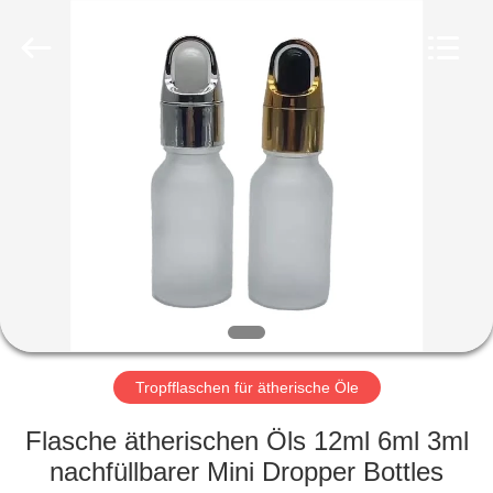
Ltd.
All
Rights
Reserved.
Developed
by
ECER
HEIM
PRODUKTE
VIDEOS
VR-
SHOW
Tropfflaschen für ätherische Öle
ÜBER
Flasche ätherischen Öls 12ml 6ml 3ml
UNS
nachfüllbarer Mini Dropper Bottles