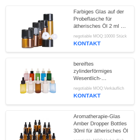
ANFORDERN
Farbiges Glas auf der
SITEMAP
Probeflasche für
ätherisches Öl 2 ml 3
ml 5 ml
negotiable MOQ:10000 Stück
PRIVACY
KONTAKT
POLICY
bereiftes
zylinderförmiges
Wesentlich-
kosmetisches flaches
negotiable MOQ:Verkäuflich
Schulter-
KONTAKT
Glasätherisches Öl der
Tropfflasche-30ml
Aromatherapie-Glas
Amber Dropper Bottles
30ml für ätherisches Öl