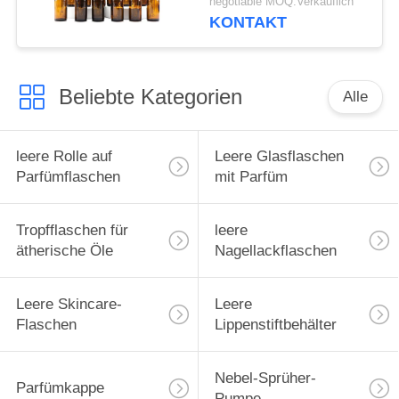
negotiable MOQ:Verkäuflich
KONTAKT
Beliebte Kategorien
Alle
leere Rolle auf
Leere Glasflaschen
Parfümflaschen
mit Parfüm
Tropfflaschen für
leere
ätherische Öle
Nagellackflaschen
Leere Skincare-
Leere
Flaschen
Lippenstiftbehälter
Nebel-Sprüher-
Parfümkappe
Pumpe