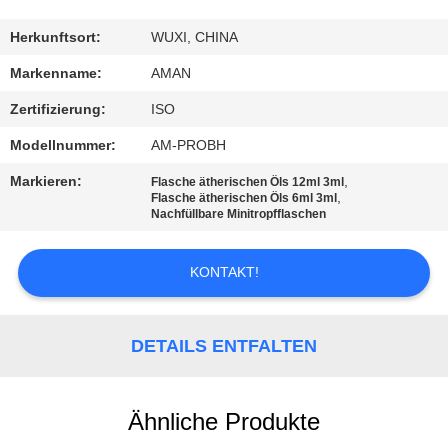
WERKSBESICHTIGUNG
Herkunftsort:
WUXI, CHINA
Markenname:
AMAN
QUALITÄTSKONTROLLE
Zertifizierung:
ISO
Modellnummer:
AM-PROBH
KONTAKT
Markieren:
,
Flasche ätherischen Öls 12ml 3ml
MIT
,
Flasche ätherischen Öls 6ml 3ml
Nachfüllbare Minitropfflaschen
UNS
KONTAKT!
NACHRICHT
DETAILS ENTFALTEN
FÄLLE
ANGEBOT
Ähnliche Produkte