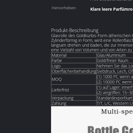
Hervorheben:
Klare leere Parfümro
Produkt-Beschreibung
Glasrolle des Goldkürbis-Form-ätherischen 
Zylinderförmig in Form, wird eine Rollenfla
langsam drehen und baden, die zur Innensei
eine Vielzahl von Volumen und von Arten zu
Material
Glas/Aluminium
Farbe
Gold/freier Raum
Logo
Nehmen Sie das Lo
Oberflächenbehandlung
Siebdruck, Lech, Of
(1) 1000 PC wenn a
MOQ
(2) 10000 PC wenn 
(1) auf Lager: inn
Lieferfrist
(2) vergriffen: 15
Verpackung
Standardexportkart
Zahlung
T/T, L/C, Western U