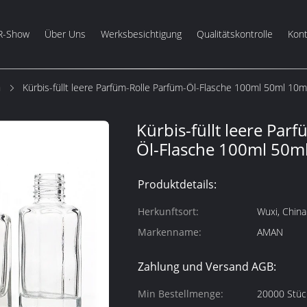
R-Show
Über Uns
Werksbesichtigung
Qualitätskontrolle
Kont
m
Kürbis-füllt leere Parfüm-Rolle Parfüm-Öl-Flasche 100ml 50ml 10m
Kürbis-füllt leere Par
Öl-Flasche 100ml 50m
Produktdetails:
Herkunftsort:
Wuxi, China
Markenname:
AMAN
Zahlung und Versand AGB:
Min Bestellmenge:
20000 Stüc