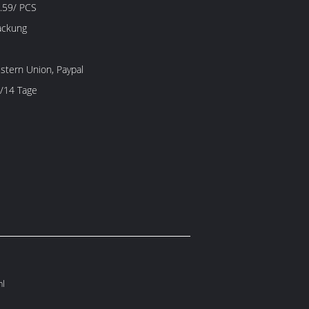
.59/ PCS
ackung
estern Union, Paypal
/14 Tage
ml