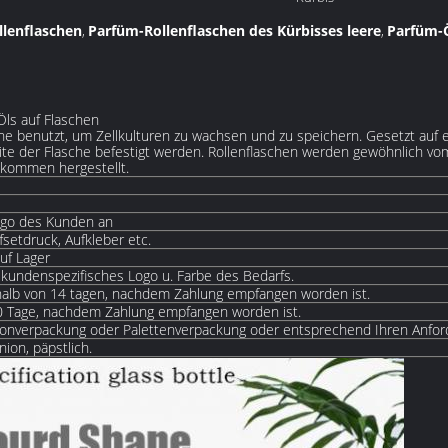
llenflaschen
Parfüm-Rollenflaschen des Kürbisses leere
Parfüm-Ö
,
,
Öls auf Flaschen
sche benutzt, um Zellkulturen zu wachsen und zu speichern. Gesetzt auf e
te der Flasche befestigt werden. Rollenflaschen werden gewöhnlich vom 
 kommen hergestellt.
go des Kunden an
fsetdruck, Aufkleber etc.
uf Lager
kundenspezifisches Logo u. Farbe des Bedarfs.
erhalb von 14 tagen, nachdem Zahlung empfangen worden ist.
~30 Tage, nachdem Zahlung empfangen worden ist.
onverpackung oder Palettenverpackung oder entsprechend Ihren Anfor
nion, päpstlich.