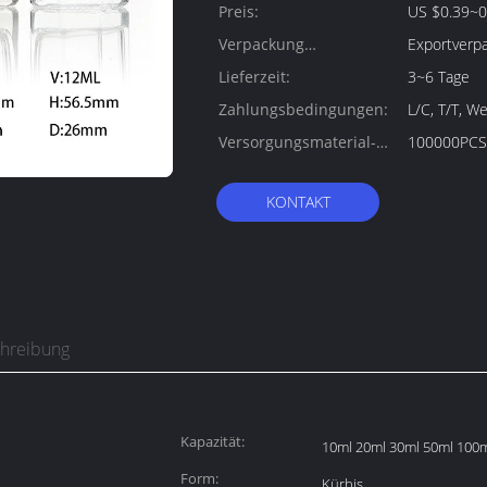
Preis:
US $0.39~0
Verpackung
Exportverp
Informationen:
Lieferzeit:
3~6 Tage
Zahlungsbedingungen:
L/C, T/T, W
Versorgungsmaterial-
100000PCS
Fähigkeit:
KONTAKT
chreibung
Kapazität:
10ml 20ml 30ml 50ml 100
Form:
Kürbis