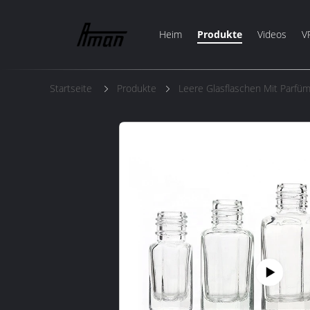
Heim
Produkte
Videos
V
Startseite
Produkte
Leere Glasflaschen Mit Parfü