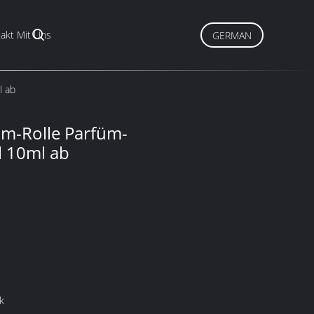
akt Mit Uns
GERMAN
l ab
füm-Rolle Parfüm-
l 10ml ab
k