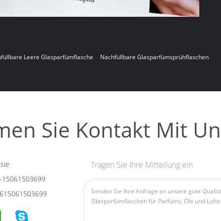
füllbare Leere Glasparfümflasche
Nachfüllbare Glasparfümsprühflaschen
en Sie Kontakt Mit Un
sie
Tragen Sie Ihre Mitteilung ein
-15061503699
615061503699