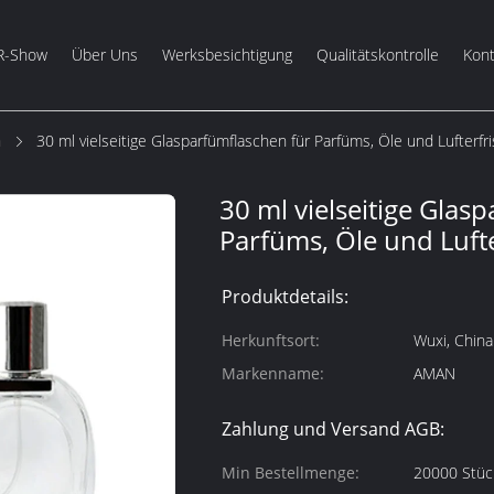
R-Show
Über Uns
Werksbesichtigung
Qualitätskontrolle
Kont
m
30 ml vielseitige Glasparfümflaschen für Parfüms, Öle und Lufterfr
30 ml vielseitige Glas
Parfüms, Öle und Lufte
Produktdetails:
Herkunftsort:
Wuxi, China
Markenname:
AMAN
Zahlung und Versand AGB:
Min Bestellmenge:
20000 Stüc