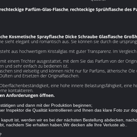
rechteckige Parfüm-Glas-Flasche
rechteckige Sprühflasche des 
,
che Kosmetische Sprayflasche Dicke Schraube Glasflasche Groß
he sieht elegant und romantisch aus. Sie können sie durch die ursprüngl
steht aus hochwertigem Kristallglas mit guter Transparenz. Im Vergleich
 mit einem Trichter ausgestattet, mit dem Sie das Parfum von der Origin
n und sehr einfach zu bedienen ist.
aschen sind vielseitig und können nicht nur für Parfüms, ätherische Öle
üften und Ersetzen der Originalflaschen.
 Oberflächenbeständigkeit, eine hohe innere Belastungsfähigkeit, eine 
rne kontaktieren.
en Anforderungen öffnen.
stätigen und dann mit der Produktion beginnen;
r Inspektor die Qualität kontrollieren und Ihnen das klare Foto zur d
kaputt ist, werden wir es bei der nächsten Bestellung abdecken, nach
bt, nachdem Sie erhalten haben,Wir decken alle Ihre Verluste ab..
?