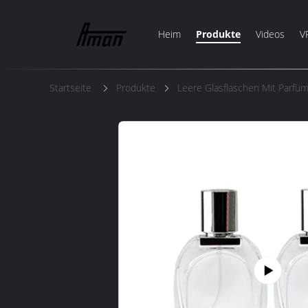
Heim
Produkte
Videos
V
Startseite
Produkte
Leere Glasflaschen Mit Parfü