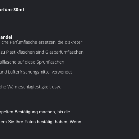
Parfüm-30ml
handel
iche Parfümflasche ersetzen, die diskreter
 zu Plastikflaschen sind Glasparfümflaschen
alflasche auf diese Sprühflaschen
 und Lufterfrischungsmittel verwendet
hohe Wärmeschlagfestigkeit usw.
oppelten Bestätigung machen, bis die
dem Sie Ihre Fotos bestätigt haben; Wenn