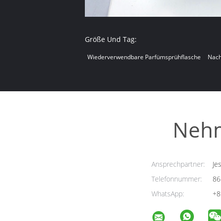
Größe Und Tag:
Wiederverwendbare Parfümsprühflasche
Nach
Nehm
Ansprechpartner:
Jes
Telefonnummer:
86
WhatsApp:
+8