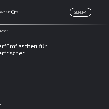
akt Mit Uns
GERMAN
ischer
parfümflaschen für
rfrischer
k