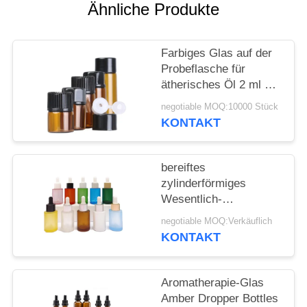
ANFORDERN
Ähnliche Produkte
SITEMAP
Farbiges Glas auf der
Probeflasche für
PRIVACY
ätherisches Öl 2 ml 3
ml 5 ml
POLICY
negotiable MOQ:10000 Stück
KONTAKT
bereiftes
zylinderförmiges
Wesentlich-
kosmetisches flaches
negotiable MOQ:Verkäuflich
Schulter-
KONTAKT
Glasätherisches Öl der
Tropfflasche-30ml
Aromatherapie-Glas
Amber Dropper Bottles