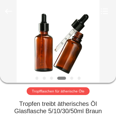
Ltd.
All
Rights
Reserved.
Developed
by
ECER
HEIM
PRODUKTE
VIDEOS
VR-
SHOW
Tropfflaschen für ätherische Öle
ÜBER
Tropfen treibt ätherisches Öl
UNS
Glasflasche 5/10/30/50ml Braun