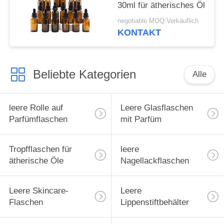
30ml für ätherisches Öl
negotiable MOQ:Verkäuflich
KONTAKT
Beliebte Kategorien
Alle
leere Rolle auf
Leere Glasflaschen
Parfümflaschen
mit Parfüm
Tropfflaschen für
leere
ätherische Öle
Nagellackflaschen
Leere Skincare-
Leere
Flaschen
Lippenstiftbehälter