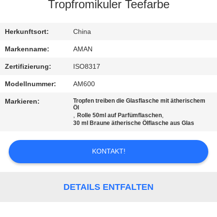
Tropfromikuler Teefarbe
WERKSBESICHTIGUNG
Herkunftsort:
China
QUALITÄTSKONTROLLE
Markenname:
AMAN
Zertifizierung:
ISO8317
KONTAKT
Modellnummer:
AM600
MIT
Markieren:
Tropfen treiben die Glasflasche mit ätherischem
UNS
Öl
,
,
Rolle 50ml auf Parfümflaschen
30 ml Braune ätherische Ölflasche aus Glas
NACHRICHT
KONTAKT!
FÄLLE
DETAILS ENTFALTEN
ANGEBOT