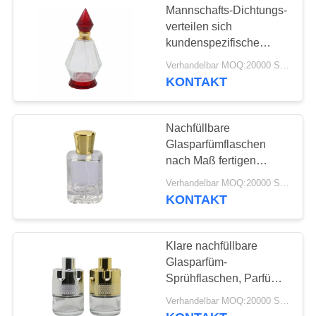
Mannschafts-Dichtungs-
verteilen sich
kundenspezifische
Glasparfümflasche-
Verhandelbar MOQ:20000 Stück
Siebdruck-Oberfläche
KONTAKT
für
Nachfüllbare
Glasparfümflaschen
nach Maß fertigen
Kappen/Sprüher
Verhandelbar MOQ:20000 Stück
besonders an
KONTAKT
Klare nachfüllbare
Glasparfüm-
Sprühflaschen, Parfüm-
Nachfüllungs-Flasche
Verhandelbar MOQ:20000 Stück
des Auto-100ml