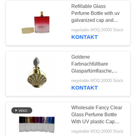
Refillable Glass
Perfume Bottle with uv
galvanized cap and
various colors
negotiable MOQ:20000 Stück
KONTAKT
Goldene
Farbnachfüllbare
Glasparfümflasche,
fertigen Form-Miniduft-
negotiable MOQ:20000 Stück
Flaschen besonders an
KONTAKT
Wholesale Fancy Clear
Glass Perfume Bottle
With UV plastic Cap
Glass Refill Empty
negotiable MOQ:20000 Stück
Perfume Atomizer Spray