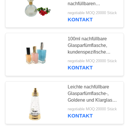
ANFORDERN
nachfüllbaren
Glasparfümflasche-50ml
negotiable MOQ:20000 Stück
SITEMAP
besonders an
KONTAKT
PRIVACY
100ml nachfüllbare
POLICY
Glasparfümflasche,
kundenspezifische
Farbnachfüllbare
negotiable MOQ:20000 Stück
Glasgeruch-Flaschen
KONTAKT
Leichte nachfüllbare
Glasparfümflasche-,
Goldene und Klarglas-
Parfümflaschen
negotiable MOQ:20000 Stück
KONTAKT