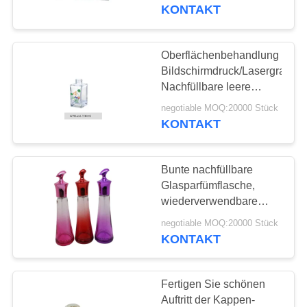
Plastikkappe
KONTAKT
WERKSBESICHTIGUNG
Oberflächenbehandlung
QUALITÄTSKONTROLLE
Bildschirmdruck/Lasergravur
Nachfüllbare leere
Glasparfümflaschen
KONTAKT
negotiable MOQ:20000 Stück
KONTAKT
MIT
UNS
Bunte nachfüllbare
Glasparfümflasche,
NACHRICHT
wiederverwendbare
Sprühflasche des
negotiable MOQ:20000 Stück
Parfüm-100ml
KONTAKT
FÄLLE
ANGEBOT
Fertigen Sie schönen
Auftritt der Kappen-