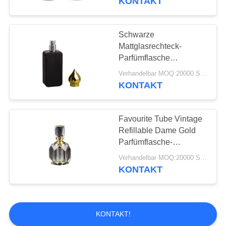
KONTAKT
Schwarze
Mattglasrechteck-
Parfümflasche
nachfüllbar mit
Verhandelbar MOQ:20000 Stück
Schrauben-Goldkappe
KONTAKT
Favourite Tube Vintage
Refillable Dame Gold
Parfümflasche-
10ml/Rosa-Farbe
Verhandelbar MOQ:20000 Stück
KONTAKT
KONTAKT!