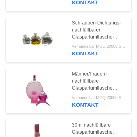
KONTAKT
hot sell
Schrauben-Dichtungs-
nachfüllbarer
Glasparfümflasche-
Siebdruck-
Verhandelbar MOQ:20000 Stück
Oberflächenbehandlung
KONTAKT
Männer/Frauen-
nachfüllbare
Glasparfümflasche
fertigen Kapazität die
Verhandelbar MOQ:20000 Stück
Farbe10-100ml
KONTAKT
besonders an
30ml nachfüllbare
Glasparfümflasche,