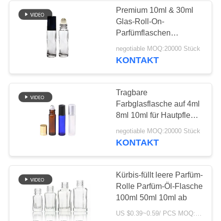
Premium 10ml & 30ml
Glas-Roll-On-
Parfümflaschen
Großhandel
negotiable MOQ:20000 Stück
Rollerflaschen-Set mit
KONTAKT
Roll-On-Kappe und
Kugel 10ml Roll-On-
Flaschen Großpackung
Tragbare
Farbglasflasche auf 4ml
8ml 10ml für Hautpflege
Creme Parfümöl
negotiable MOQ:20000 Stück
Flaschen Amber Blau
KONTAKT
Transparent Frosted
Kürbis-füllt leere Parfüm-
Rolle Parfüm-Öl-Flasche
100ml 50ml 10ml ab
US $0.39~0.59/ PCS MOQ:20000 Stück