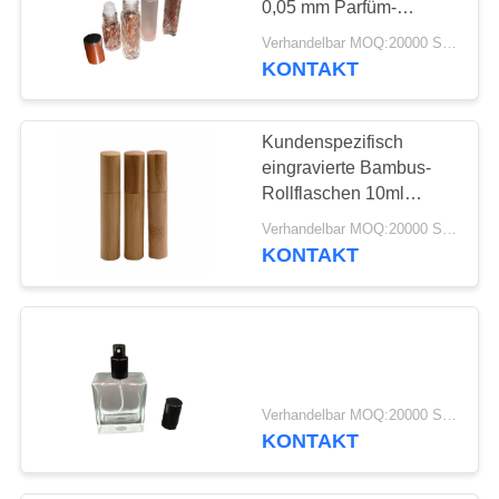
0,05 mm Parfüm-
Rollerball-Flaschen mit
Verhandelbar MOQ:20000 Stück
Halter für
KONTAKT
Kosmetikverpackungen
Kundenspezifisch
eingravierte Bambus-
Rollflaschen 10ml
Parfum & ätherisches Öl
Verhandelbar MOQ:20000 Stück
Rollen auf
KONTAKT
Edelstahlkugel &
eingravierbare
Oberfläche
Verhandelbar MOQ:20000 Stück
KONTAKT