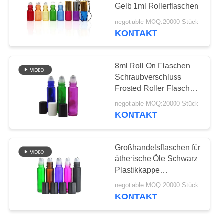
ANFORDERN
Gelb 1ml Rollerflaschen
negotiable MOQ:20000 Stück
SITEMAP
KONTAKT
PRIVACY
8ml Roll On Flaschen
POLICY
Schraubverschluss
Frosted Roller Flaschen
Großhandel
negotiable MOQ:20000 Stück
Wiederverwendbar OEM
KONTAKT
Erhältlich 6ml Roll On
Flasche Edelstahl Roller
Großhandelsflaschen für
ätherische Öle Schwarz
Plastikkappe
Metallkugel 10 ml
negotiable MOQ:20000 Stück
Farbflaschen
KONTAKT