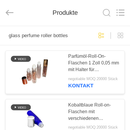
Industry
Co.,
Ltd.
All
Produkte
Rights
Reserved.
Developed
by
HEIM
ECER
glass perfume roller bottles
PRODUKTE
Parfümöl-Roll-On-
Flaschen 1 Zoll 0,05 mm
VIDEOS
mit Halter für
Kosmetikverpackungen
negotiable MOQ:20000 Stück
Großhandel ätherische
VR-
KONTAKT
Öl-Rollerflaschen
SHOW
Kobaltblaue Roll-on-
ÜBER
Flaschen mit
verschiedenen
UNS
Verschlüssen &
negotiable MOQ:20000 Stück