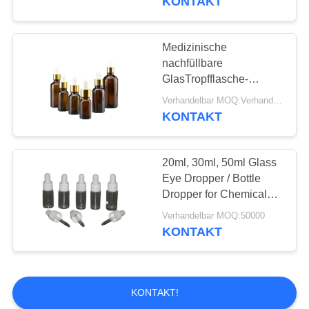
KONTAKT
Medizinische
nachfüllbare
GlasTropfflasche-
Plastikpipette für
Verhandelbar MOQ:Verhandelbar
flüssige Lieferung
KONTAKT
20ml, 30ml, 50ml Glass
Eye Dropper / Bottle
Dropper for Chemical
and Cosmetic AM-GED
Verhandelbar MOQ:50000
KONTAKT
KONTAKT!