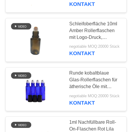
Siebdruckoberfläche‌
KONTAKT
WERKSBESICHTIGUNG
Schleifoberfläche 10ml
QUALITÄTSKONTROLLE
Amber Rollerflaschen
mit Logo-Druck,
mattiertes Finish für
KONTAKT
negotiable MOQ:20000 Stück
Premium-Branding
KONTAKT
MIT
UNS
Runde kobaltblaue
Glas-Rollerflaschen für
NACHRICHT
ätherische Öle mit
weißem/schwarzem
negotiable MOQ:20000 Stück
Deckel‌
KONTAKT
FÄLLE
ANGEBOT
‌1ml Nachfüllbare Roll-
On-Flaschen Rot Lila