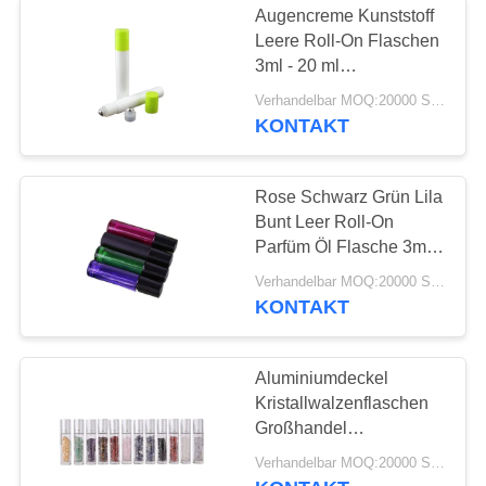
Augencreme Kunststoff
Leere Roll-On Flaschen
3ml - 20 ml
Rollerflaschen für
Verhandelbar MOQ:20000 Stück
Kosmetikverpackung
KONTAKT
Rose Schwarz Grün Lila
Bunt Leer Roll-On
Parfüm Öl Flasche 3ml
5ml 8ml 10ml 15ml Mit
Verhandelbar MOQ:20000 Stück
Deckel
KONTAKT
Aluminiumdeckel
Kristallwalzenflaschen
Großhandel
Nachfüllflaschen Rollen
Verhandelbar MOQ:20000 Stück