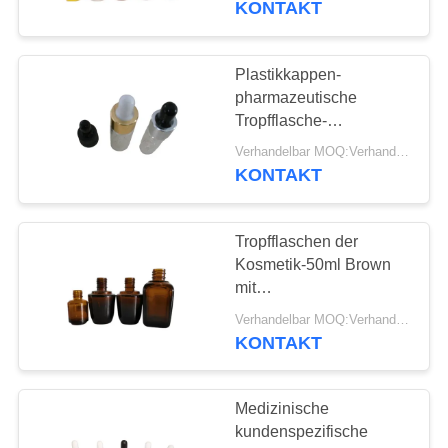
KONTAKT
Glasätherisches Öl der
Tropfflasche-30ml
Plastikkappen-
pharmazeutische
Tropfflasche-
kundenspezifische
Verhandelbar MOQ:Verhandelbar
Volumen-Siebdruck-
KONTAKT
Oberfläche
Tropfflaschen der
Kosmetik-50ml Brown
mit
kindersicherem/stehlen
Verhandelbar MOQ:Verhandelbar
Beweis-Kappe
KONTAKT
Medizinische
kundenspezifische