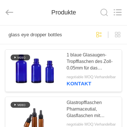
Co.,
Ltd.
All
Rights
Produkte
Reserved.
Developed
by
ECER
HEIM
glass eye dropper bottles
PRODUKTE
1 blaue Glasaugen-
Tropfflaschen des Zoll-
VIDEOS
0.05mm für das
kosmetische Verpacken
negotiable MOQ:Verhandelbar
VR-
KONTAKT
SHOW
Glastropfflaschen
ÜBER
Pharmaceutial,
Glasflaschen mit
UNS
Glasaugen-
negotiable MOQ:Verhandelbar