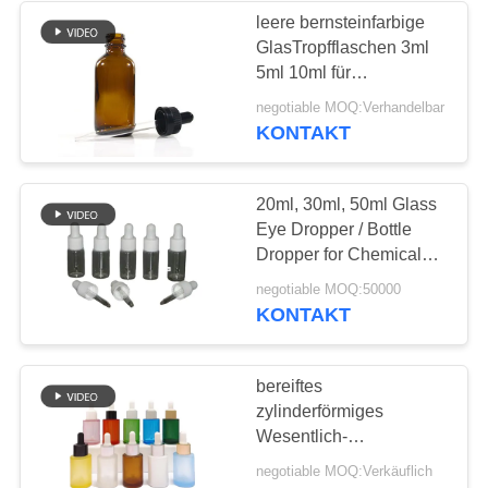
leere bernsteinfarbige
GlasTropfflaschen 3ml
5ml 10ml für
Chemikalie/Kosmetik
negotiable MOQ:Verhandelbar
KONTAKT
20ml, 30ml, 50ml Glass
Eye Dropper / Bottle
Dropper for Chemical
and Cosmetic AM-GED
negotiable MOQ:50000
KONTAKT
bereiftes
zylinderförmiges
Wesentlich-
kosmetisches flaches
negotiable MOQ:Verkäuflich
Schulter-