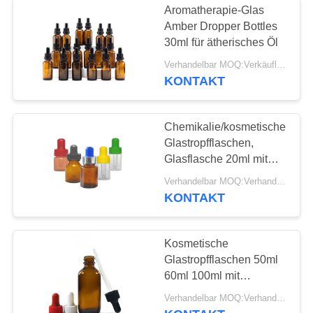
Aromatherapie-Glas
Amber Dropper Bottles
30ml für ätherisches Öl
Verhandelbar MOQ:Verkäuflich
KONTAKT
Chemikalie/kosmetische
Glastropfflaschen,
Glasflasche 20ml mit
Eyedropper-Kappe
Verhandelbar MOQ:Verhandelbar
KONTAKT
Kosmetische
Glastropfflaschen 50ml
60ml 100ml mit
Bescheinigung ISO
Verhandelbar MOQ:Verhandelbar
9001