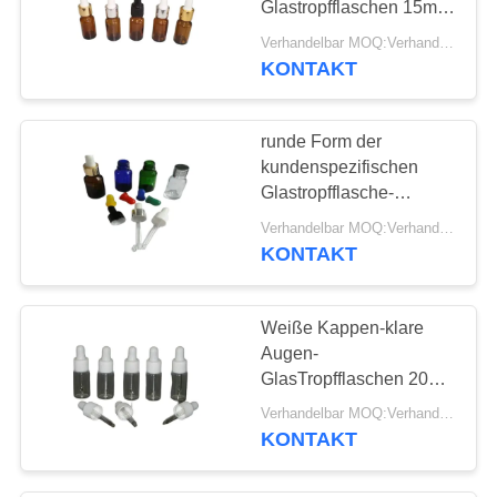
Glastropfflaschen 15ml
Silcon mit Kälte
Verhandelbar MOQ:Verhandelbar
beschichteten
KONTAKT
Abdeckung
runde Form der
kundenspezifischen
Glastropfflasche-
30ml/50ml mit Logo-
Verhandelbar MOQ:Verhandelbar
Drucken
KONTAKT
Weiße Kappen-klare
Augen-
GlasTropfflaschen 20ml
30ml 50ml mit genauer
Verhandelbar MOQ:Verhandelbar
Skala
KONTAKT