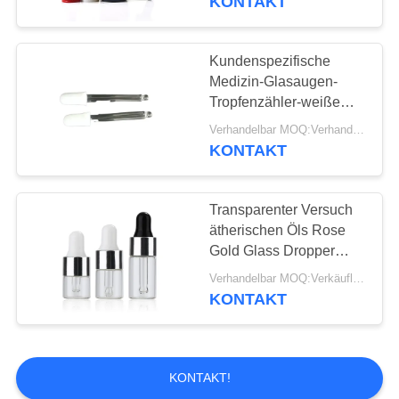
KONTAKT
Kundenspezifische
Medizin-Glasaugen-
Tropfenzähler-weiße
Spitze 30ml 50ml für
Verhandelbar MOQ:Verhandelbar
flüssige Lieferung
KONTAKT
Transparenter Versuch
ätherischen Öls Rose
Gold Glass Dropper
Bottles 1ml 2ml 3ml 5ml
Verhandelbar MOQ:Verkäuflich
Beispiel
KONTAKT
KONTAKT!