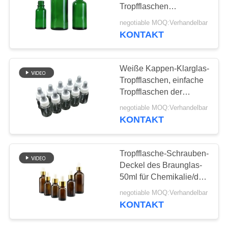
ANFORDERN
Tropfflaschen
kundengebundene
negotiable MOQ:Verhandelbar
SITEMAP
Farbe mit genauer Skala
KONTAKT
PRIVACY
Weiße Kappen-Klarglas-
POLICY
Tropfflaschen, einfache
Tropfflaschen der
Nachfüllungs-50ml
negotiable MOQ:Verhandelbar
KONTAKT
Tropfflasche-Schrauben-
Deckel des Braunglas-
50ml für Chemikalie/das
kosmetische Verpacken
negotiable MOQ:Verhandelbar
KONTAKT