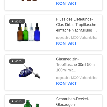
Tropfenzähler
KONTAKT
WERKSBESICHTIGUNG
Flüssiges Lieferungs-
QUALITÄTSKONTROLLE
Glas färbte Tropfflasche-
einfache Nachfüllung 19
ml Bissen-Volumen
KONTAKT
negotiable MOQ:Verhandelbar
KONTAKT
MIT
UNS
Glasmedizin-
Tropfflasche 30ml 50ml
NACHRICHT
100ml mit
Bescheinigung ISO9001
negotiable MOQ:Verhandelbar
KONTAKT
FÄLLE
ANGEBOT
Schrauben-Deckel-
Glasaugen-